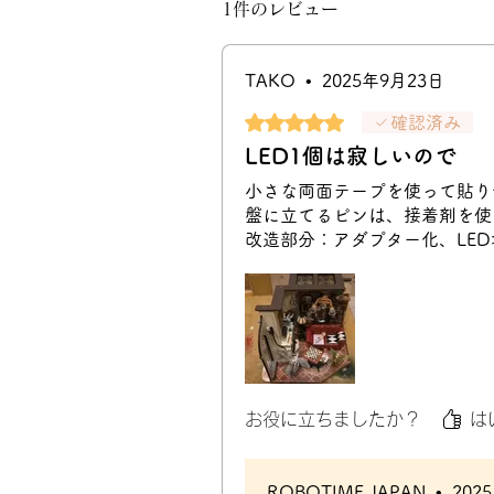
1件のレビュー
TAKO
•
2025年9月23日
5つ星のうち5と評価されてい
確認済み
LED1個は寂しいので
小さな両面テープを使って貼り
盤に立てるピンは、接着剤を使
改造部分：アダプター化、LE
お役に立ちましたか？
はい
ROBOTIME JAPAN
•
202