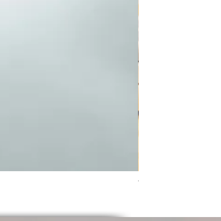
Tiny Stores Collectio
価格
￥1,870