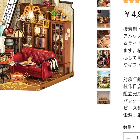
￥4,
接着剤
アハウ
るライ
ます。
心して
やギフ
対象年
製作目
組立完成
パッケー
ピース数
電源：
数量
*