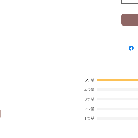
5つ星
。
4つ星
3つ星
2つ星
1つ星