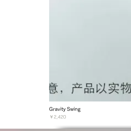
Gravity Swing
価格
￥2,420