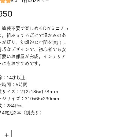
5.0 | 1件のレビュー
価格
950
・塗装不要で楽しめるDIYミニチュ
ス。組み立てるだけで温かみのあ
トが灯り、幻想的な空間を演出し
精巧なデザインで、初心者でも安
可愛いお部屋が完成。インテリア
トにもおすすめです。
齢：14才以上
安時間：5時間
サイズ：212x185x178ｍｍ
ジサイズ：310x65x230mm
：284Pcs
単4電池2本（別売り）