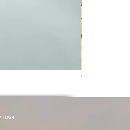
Tiny Stores Collectio
価格
￥1,870
JAPAN