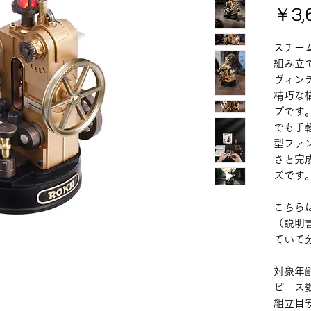
￥3,
スチー
組み立
ヴィン
精巧な
プです
でも手
型ファ
さと完
ズです
こちら
（説明
ていて
対象年
ピース数
組立目