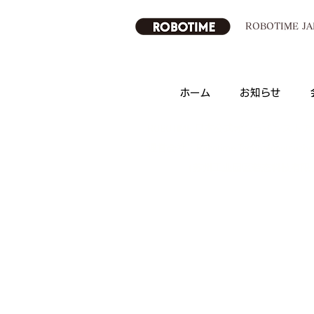
ROBOTIME 
ホーム
お知らせ
ROBOTIME 日本公式オンラインストア
運営会社：Robotime Technology(suzhou) 
（苏州工业园区若态科技有限