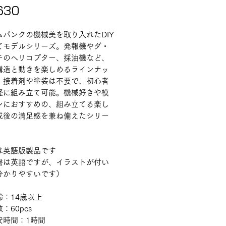
価格
630
ムパンクの機械美を取り入れたDIY
てモデルシリーズ。発報機やダ・
チのヘリコプター、採油機など、
構造と動きを楽しめるラインナッ
。接着剤や塗装は不要で、初心者
軽に組み立て可能。機械好きや模
ンにおすすめの、組み立てる楽し
成後の満足感を兼ね備えたシリー
。
は英語版製品です
書は英語ですが、イラストが付い
分かりやすいです）
齢：14歳以上
：60pcs
安時間：1時間