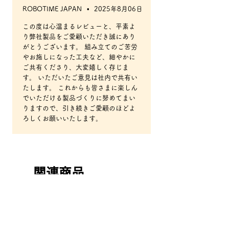
も考案していただきたいです。
ROBOTIME JAPAN
•
2025年8月06日
ボール収納の引き出しが硬く使いづらかっ
この度は心温まるレビューと、平素よ
たので底部の突起を削りました。その点を
除けば大変魅力的な製品といえます。
り弊社製品をご愛顧いただき誠にあり
がとうございます。 組み立てのご苦労
やお施しになった工夫など、細やかに
ご共有くださり、大変嬉しく存じま
す。 いただいたご意見は社内で共有い
たします。 これからも皆さまに楽しん
でいただける製品づくりに努めてまい
りますので、引き続きご愛顧のほどよ
ろしくお願いいたします。
関連商品