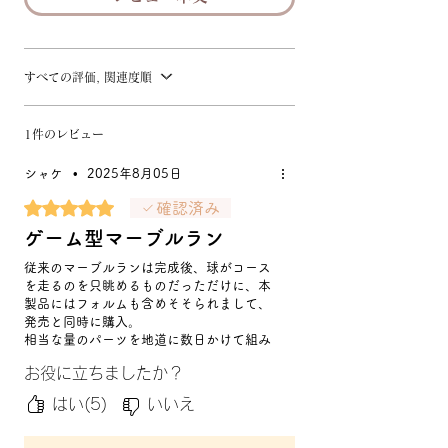
すべての評価, 関連度順
1件のレビュー
シャケ
•
2025年8月05日
5つ星のうち5と評価されています。
確認済み
ゲーム型マーブルラン
従来のマーブルランは完成後、球がコース
を走るのを只眺めるものだっただけに、本
製品にはフォルムも含めそそられまして、
発売と同時に購入。
相当な量のパーツを地道に数日かけて組み
立て。カーブを作るパーツは壊れやすいで
お役に立ちましたか？
すが予備が付属。きれいに完成できまし
た。
はい(5)
いいえ
各関所をクリアしながらゴールへ進むボー
ル運びは、対話するようでひと味違いま
す。このモデルをスケールアップした製品