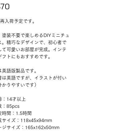
価格
870
旬再入荷予定です。
・塗装不要で楽しめるDIYミニチュ
ス。精巧なデザインで、初心者で
して可愛いお部屋が完成。インテ
ギフトにもおすすめです。
は英語版製品です。
書は英語ですが、イラストが付い
分かりやすいです）
齢：14才以上
：85pcs
時間：1.5時間
サイズ：118x45x94mm
ジサイズ：165x162x50mm