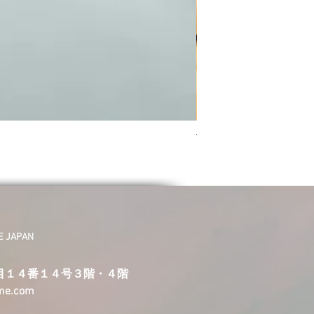
Tiny Stores Collectio
価格
￥1,870
JAPAN
目１４番１４号３階・４階
ime.com