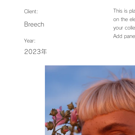
This is p
Client:
on the el
Breech
your coll
Add panel
Year:
2023年