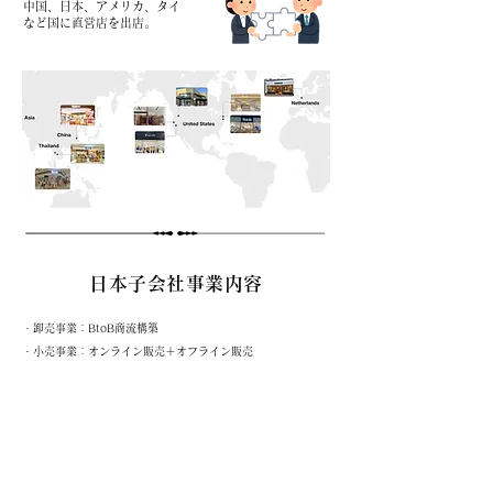
中国、日本、アメリカ、タイ
など国に直営店を出店。
日本子会社事業内容
​・
卸売事業：BtoB商流構築
​・
小売事業
：
オンライン販売＋オフライン販売
・フラッグシップ店運営：大阪の直営店舗「Rolife」を展
開。
・ポップアップストア運営：Robotime期間限定ショップを
日本各地で展開。