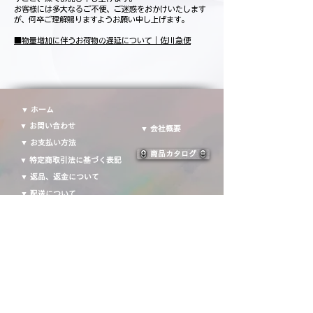
お客様には多大なるご不便、ご迷惑をおかけいたします
が、何卒ご理解賜りますようお願い申し上げます。
■物量増加に伴うお荷物の遅延について｜佐川急便
▼ ホーム
▼ お問い合わせ
▼ 会社概要
▼ お支払い方法
商品カタログ
▼ 特定商取引法に基づく表記
▼ 返品、返金について
▼ 配送について
​運営会社：株式会社ROBOTIME JAPAN
〒151-0063
東京都渋谷区富ヶ谷一丁目１４番１４号３階・４階
Email：
service_jp@robotime.com
Fllow us!