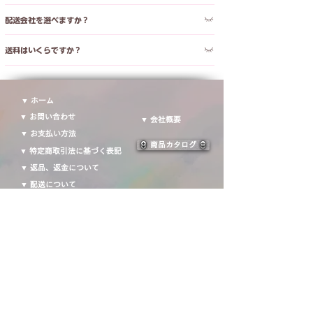
配送先住所によって異なりますが、通常ご注文後から1～3
配送会社を選べますか？
営業日以内のご出荷となります。（輸送業者：佐川急便）
申し訳ございませんが、商品は佐川急便のみのご発送となり
送料はいくらですか？
ます。
送料はご注文内容および配送地域により異なります。詳細は
配送ポリジーページにご確認いただけます。
▼ ホーム
▼ お問い合わせ
▼ 会社概要
▼ お支払い方法
商品カタログ
▼ 特定商取引法に基づく表記
▼ 返品、返金について
▼ 配送について
​運営会社：株式会社ROBOTIME JAPAN
〒151-0063
東京都渋谷区富ヶ谷一丁目１４番１４号３階・４階
Email：
service_jp@robotime.com
Fllow us!