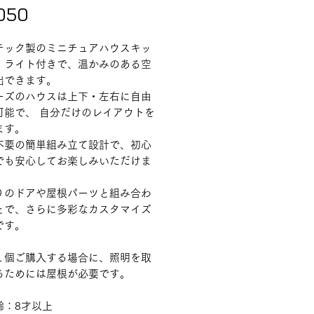
価格
050
チック製のミニチュアハウスキッ
。ライト付きで、温かみのある空
出できます。
ーズのハウスは上下・左右に自由
可能で、 自分だけのレイアウトを
ます。
不要の簡単組み立て設計で、初心
でも安心してお楽しみいただけま
りのドアや屋根パーツと組み合わ
とで、さらに多彩なカスタマイズ
です。
１個ご購入する場合に、照明を取
るためには屋根が必要です。
齢：8才以上