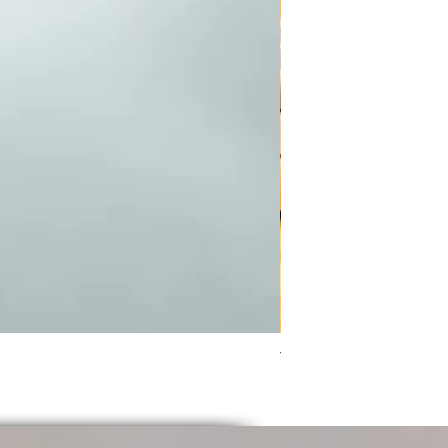
Tiny Stores Collectio
価格
￥1,870