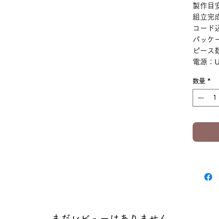
製作目安
組立完成
コード
パッケー
ピース数
電源：US
数量
*
まだレビューはありません