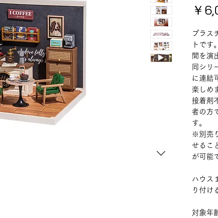
￥6,
プラス
トです
間を演
同シリ
に連結
楽しめ
接着剤
者の方
す。
※別売
せるこ
が可能
ハウス
り付け
対象年